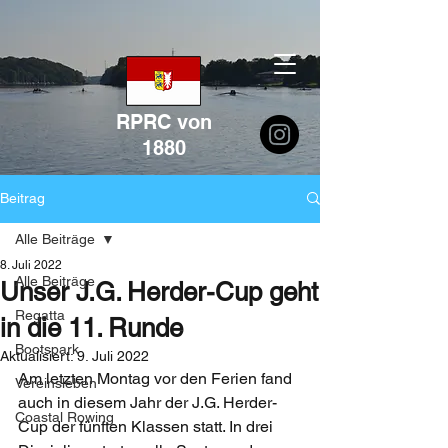
RPRC von
1880
Beitrag
Alle Beiträge
8. Juli 2022
Alle Beiträge
Unser J.G. Herder-Cup geht
Regatta
in die 11. Runde
Bootspark
Aktualisiert:
9. Juli 2022
Am letzten Montag vor den Ferien fand 
Vereinsleben
auch in diesem Jahr der J.G. Herder-
Coastal Rowing
Cup der fünften Klassen statt. In drei 