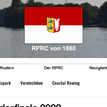
RPRC von 1880
Rudern
Der RPRC
Neuigkei
tspark
Vereinsleben
Coastal Rowing