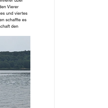
vierer über 
den Vierer 
es und viertes 
en schaffte es 
chaft den 