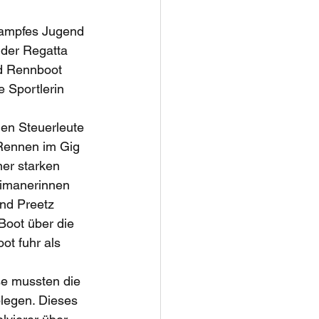
kampfes Jugend 
 der Regatta 
nd Rennboot 
 Sportlerin 
en Steuerleute 
Rennen im Gig 
er starken 
rimanerinnen 
nd Preetz 
Boot über die 
ot fuhr als 
e mussten die 
egen. Dieses 