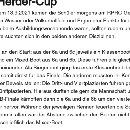
 Herder-Cup
em 13.9.2021 kamen die Schüler morgens am RPRC-Ge
 Wasser oder Völkerballfeld und Ergometer Punkte für i
ie beim Ausbildungswochenende waren, sollten rudern un
rsuchten sich in den beiden anderen Disziplinen. 
 an den Start: aus der 6a und 6c jeweils ein Klassenboot
d ein Mixed-Boot aus 6a und 6b. Diese fuhren alle gleich
einander. Als Siegerboot ging das erste Klassenboot de
h somit direkt für das Finale. Die anderen mussten ihr Kö
r Beweis stellen: Die Dritt- und Viertplazierten fuhren 
ünftplazierten. Hieraus durften die gemixte Mannschaft u
 B-Finale kämpften dann die 6a und die 6b um den vierte
er hervor. Während der jeweiligen Rennen feuerten die Sc
denn in allen war der Abstand zwischen den Booten nicht
chließlich das Mixed-Boot. 