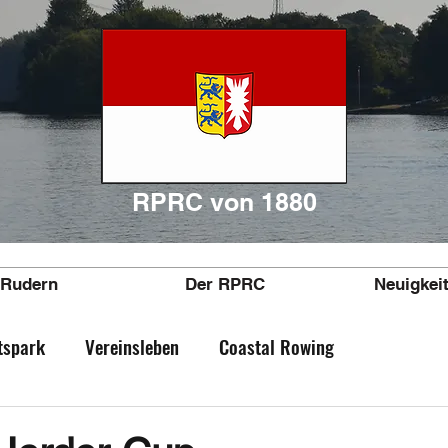
RPRC von 1880
Rudern
Der RPRC
Neuigkei
tspark
Vereinsleben
Coastal Rowing