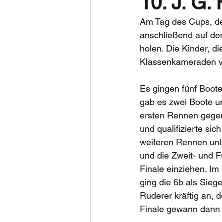
10. J. G.
Am Tag des Cups, d
anschließend auf dem
holen. Die Kinder, d
Klassenkameraden ve
Es gingen fünf Boote
gab es zwei Boote un
ersten Rennen gegen
und qualifizierte sic
weiteren Rennen unte
und die Zweit- und F
Finale einziehen. Im
ging die 6b als Sieg
Ruderer kräftig an, 
Finale gewann dann s