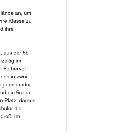
lände an, um 
hre Klasse zu 
d ihre 
, aus der 6b 
zeitig im 
r 6b hervor 
nnen in zwei 
gegeneinander 
nd die 6c ins 
n Platz, daraus 
hüler die 
 groß. Im 